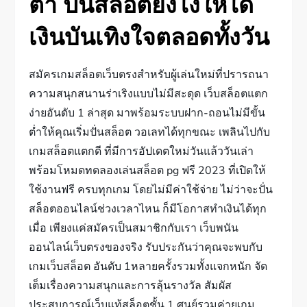
ต่ำ ปั่นสล็อตยังไงให้ได้
เงินบันเทิงใจตลอดทั้งวัน
สมัครเกมสล็อตเว็บตรงสำหรับผู้เล่นใหม่ที่ปรารถนา
ความสนุกสนานร่าเริงแบบไม่มีสะดุด เว็บสล็อตแตก
ง่ายอันดับ 1 ล่าสุด มาพร้อมระบบฝาก-ถอนไม่มีขั้น
ต่ำให้คุณเริ่มปั่นสล็อต วอเลทได้ทุกขณะ เพลินไปกับ
เกมสล็อตแตกดี ที่มีการอัปเดตใหม่วันแล้ววันเล่า
พร้อมโหมดทดลองเล่นสล็อต pg ฟรี 2023 ที่เปิดให้
ใช้งานฟรี ครบทุกเกม โดยไม่มีค่าใช้จ่าย ไม่ว่าจะปั่น
สล็อตออนไลน์ช่วงเวลาไหน ก็มีโอกาสทำเงินได้ทุก
เมื่อ เพียงแค่สมัครเป็นสมาชิกกับเรา เว็บพนัน
ออนไลน์เว็บตรงของจริง รับประกันว่าคุณจะพบกับ
เกมเว็บสล็อต อันดับ 1หลายครั้งรวมทั้งแจกหนัก จัด
เต็มเรื่องความสนุกและการลุ้นรางวัล สัมผัส
ประสบการณ์เว็บแท้สล็อตชั้น 1 ศูนย์รวมค่ายเกม