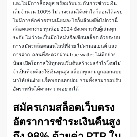
และไม่มีการล็อคยูส พร้อมรับประกันการชำระเงิน
เต็มจำนวน 100% ไม่ว่าจะเล่นได้เท่าใดก็ถอนได้ครบ
ไม่มีการหักค่าธรรมเนียมอะไรก็แล้วแต่ยิ่งไปกว่านี้
สล็อตแตกง่าย ทุนน้อย 2024 ยังเหมาะกับผู้เล่นทุก
ระดับ ไม่ว่าจะเป็นมือใหม่หรือเซียนสล็อต ด้วยระบบ
การสมัครสล็อตออนไลน์ที่ง่าย ไม่ผ่านเอเย่นต์ และ
การฝาก-ถอนที่สะดวกผ่าน true wallet ไม่มีอย่าง
น้อย เปิดโอกาสให้ทุกคนเริ่มต้นสร้างผลกำไรโดยไม่
จำเป็นที่จะต้องใช้เงินทุนสูง สล็อตทุกเกมถูกออกแบบ
มาให้เล่นง่าย แจ็คพอตแตกบ่อย รวมทั้งสามารถปรับ
อัตราพนันได้ตามความอยากได้
สมัครเกมสล็อตเว็บตรง
อัตราการชำระเงินคืนสูง
ถึง 98% ด้วยค่า RTP ใน