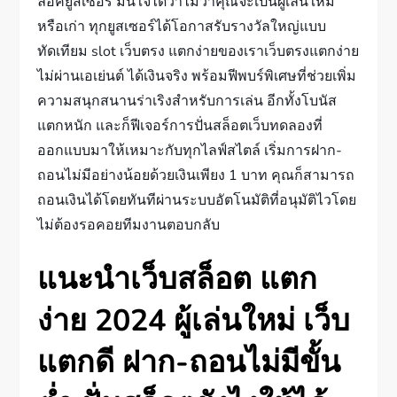
ล็อคยูสเซอร์ มั่นใจได้ว่าไม่ว่าคุณจะเป็นผู้เล่นใหม่
หรือเก่า ทุกยูสเซอร์ได้โอกาสรับรางวัลใหญ่แบบ
ทัดเทียม slot เว็บตรง แตกง่ายของเราเว็บตรงแตกง่าย
ไม่ผ่านเอเย่นต์ ได้เงินจริง พร้อมฟีพบร์พิเศษที่ช่วยเพิ่ม
ความสนุกสนานร่าเริงสำหรับการเล่น อีกทั้งโบนัส
แตกหนัก และก็ฟีเจอร์การปั่นสล็อตเว็บทดลองที่
ออกแบบมาให้เหมาะกับทุกไลฟ์สไตล์ เริ่มการฝาก-
ถอนไม่มีอย่างน้อยด้วยเงินเพียง 1 บาท คุณก็สามารถ
ถอนเงินได้โดยทันทีผ่านระบบอัตโนมัติที่อนุมัติไวโดย
ไม่ต้องรอคอยทีมงานตอบกลับ
แนะนําเว็บสล็อต แตก
ง่าย 2024 ผู้เล่นใหม่ เว็บ
แตกดี ฝาก-ถอนไม่มีขั้น