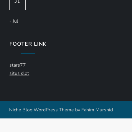
31
« Jul
FOOTER LINK
stars77
situs slot
Niche Blog WordPress Theme by
Fahim Murshid