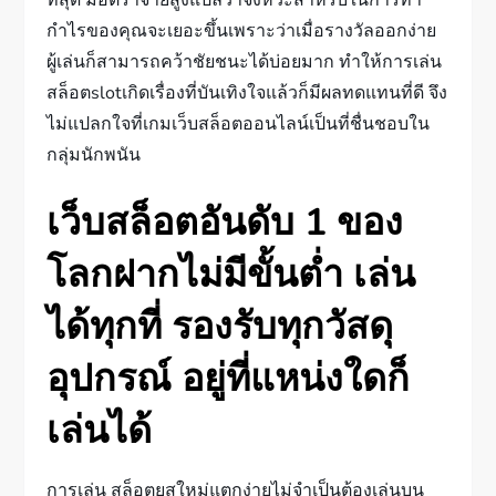
ที่สุด มีอัตราจ่ายสูงแปลว่าจังหวะสำหรับในการทำ
กำไรของคุณจะเยอะขึ้นเพราะว่าเมื่อรางวัลออกง่าย
ผู้เล่นก็สามารถคว้าชัยชนะได้บ่อยมาก ทำให้การเล่น
สล็อตslotเกิดเรื่องที่บันเทิงใจแล้วก็มีผลทดแทนที่ดี จึง
ไม่แปลกใจที่เกมเว็บสล็อตออนไลน์เป็นที่ชื่นชอบใน
กลุ่มนักพนัน
เว็บสล็อตอันดับ 1 ของ
โลกฝากไม่มีขั้นต่ำ เล่น
ได้ทุกที่ รองรับทุกวัสดุ
อุปกรณ์ อยู่ที่แหน่งใดก็
เล่นได้
การเล่น สล็อตยูสใหม่แตกง่ายไม่จำเป็นต้องเล่นบน