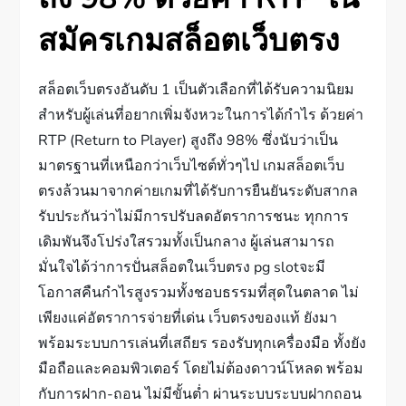
สมัครเกมสล็อตเว็บตรง
สล็อตเว็บตรงอันดับ 1 เป็นตัวเลือกที่ได้รับความนิยม
สำหรับผู้เล่นที่อยากเพิ่มจังหวะในการได้กำไร ด้วยค่า
RTP (Return to Player) สูงถึง 98% ซึ่งนับว่าเป็น
มาตรฐานที่เหนือกว่าเว็บไซต์ทั่วๆไป เกมสล็อตเว็บ
ตรงล้วนมาจากค่ายเกมที่ได้รับการยืนยันระดับสากล
รับประกันว่าไม่มีการปรับลดอัตราการชนะ ทุกการ
เดิมพันจึงโปร่งใสรวมทั้งเป็นกลาง ผู้เล่นสามารถ
มั่นใจได้ว่าการปั่นสล็อตในเว็บตรง pg slotจะมี
โอกาสคืนกำไรสูงรวมทั้งชอบธรรมที่สุดในตลาด ไม่
เพียงแค่อัตราการจ่ายที่เด่น เว็บตรงของแท้ ยังมา
พร้อมระบบการเล่นที่เสถียร รองรับทุกเครื่องมือ ทั้งยัง
มือถือและคอมพิวเตอร์ โดยไม่ต้องดาวน์โหลด พร้อม
กับการฝาก-ถอน ไม่มีขั้นต่ำ ผ่านระบบระบบฝากถอน