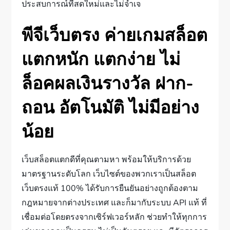
ประสบการณ์ที่สดใหม่และไม่จำเจ
พีจีเว็บตรง ค่ายเกมสล็อต
แตกหนัก แตกง่าย ไม่
ล็อคผลเงินรางวัล ฝาก-
ถอน อัตโนมัติ ไม่มีอย่าง
น้อย
เว็บสล็อตแตกดีที่คุณตามหา พร้อมให้บริการด้วย
มาตรฐานระดับโลก เว็บไซต์ของพวกเราเป็นสล็อต
เว็บตรงแท้ 100% ได้รับการยืนยันอย่างถูกต้องตาม
กฎหมายจากต่างประเทศ และก็มากับระบบ API แท้ ที่
เชื่อมต่อโดยตรงจากเซิร์ฟเวอร์หลัก ช่วยทำให้ทุกการ