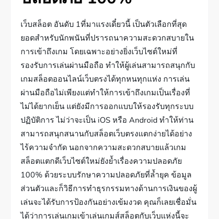
เว็บสล็อต อันดับ 1ที่มาแรงเดี๋ยวนี้ เป็นตัวเลือกที่สุด
ยอดสำหรับนักพนันที่ปรารถนาความสะดวกสบายใน
การเข้าถึงเกม โดยเฉพาะอย่างยิ่งเว็บไซต์ใหม่ที่
รองรับการเล่นผ่านมือถือ ทำให้ผู้เล่นสามารถสนุกกับ
เกมสล็อตออนไลน์เว็บตรงได้ทุกหนทุกแห่ง การเล่น
ผ่านมือถือไม่เพียงแต่ทำให้การเข้าถึงเกมเป็นเรื่องที่
ไม่ได้ยากเย็น แต่ยังมีการออกแบบให้รองรับทุกระบบ
ปฏิบัติการ ไม่ว่าจะเป็น iOS หรือ Android ทำให้ท่าน
สามารถสนุกสนานกับสล็อตเว็บตรงแตกง่ายได้อย่าง
ไร้ความจำกัด นอกจากความสะดวกสบายแล้วเกม
สล็อตแตกดีเว็บไซต์ใหม่ยังย้ำเรื่องความปลอดภัย
100% ด้วยระบบรักษาความปลอดภัยที่ล้ำยุค ข้อมูล
ส่วนตัวและก็วิธีการทำธุรกรรมทางด้านการเงินของผู้
เล่นจะได้รับการป้องกันอย่างเข้มงวด คุณก็เลยเชื่อมั่น
ได้ว่าการเล่นเกมเข้าเล่นเกมส์สล็อตกับเว็บแห่งนี้จะ