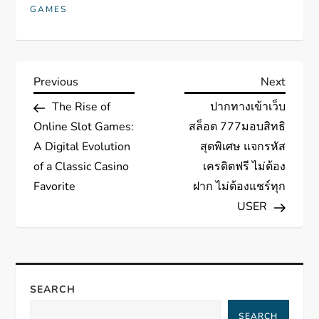
GAMES
P
Previous
Next
Previous
Next
Post
Post
The Rise of
ปากทางเข้าเว็บ
o
Online Slot Games:
สล็อต 777มอบสิทธิ
s
A Digital Evolution
สุดพิเศษ แจกรหัส
of a Classic Casino
เครดิตฟรี ไม่ต้อง
t
Favorite
ฝาก ไม่ต้องแชร์ทุก
USER
n
a
v
SEARCH
SEARCH