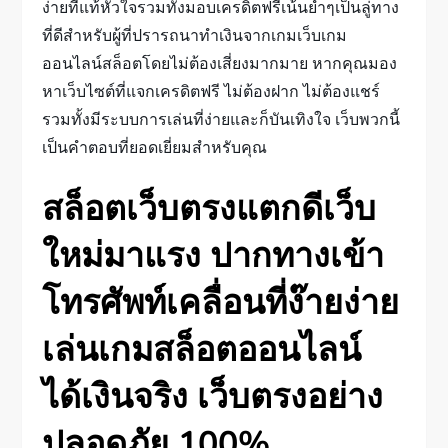
ง่ายที่แท้หัวใจรวมทั้งมอบเครดิตฟรีเน้นย้ำๆเป็นลู่ทาง
ที่ดีสำหรับผู้ที่ปรารถนาทำเงินจากเกมเว็บเกม
ออนไลน์สล็อตโดยไม่ต้องเสี่ยงมากมาย หากคุณมอง
หาเว็บไซต์ที่แจกเครดิตฟรี ไม่ต้องฝาก ไม่ต้องแชร์
รวมทั้งมีระบบการเล่นที่ง่ายและก็บันเทิงใจ เว็บพวกนี้
เป็นคำตอบที่ยอดเยี่ยมสำหรับคุณ
สล็อตเว็บตรงแตกดีเว็บ
ใหม่มาแรง ปากทางเข้า
โทรศัพท์เคลื่อนที่ง๊ายง่าย
เล่นเกมสล็อตออนไลน์
ได้เงินจริง เว็บตรงอย่าง
ปลอดภัย 100%