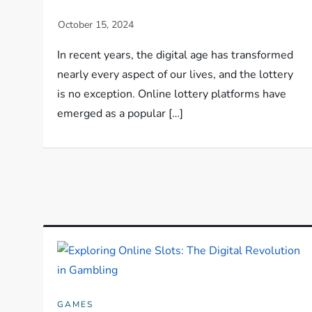
In recent years, the digital age has transformed
nearly every aspect of our lives, and the lottery
is no exception. Online lottery platforms have
emerged as a popular […]
GAMES