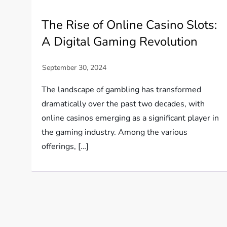
The Rise of Online Casino Slots:
A Digital Gaming Revolution
The landscape of gambling has transformed
dramatically over the past two decades, with
online casinos emerging as a significant player in
the gaming industry. Among the various
offerings, […]
P