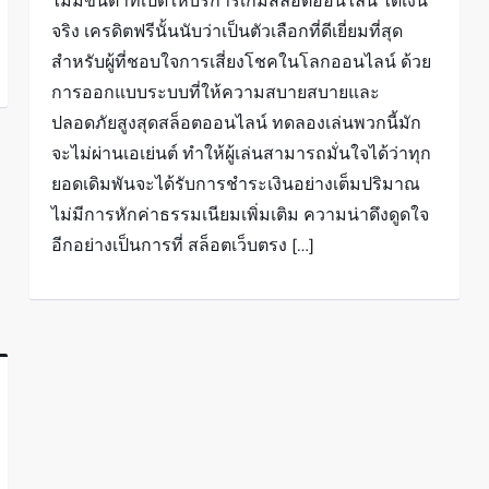
ไม่มีขั้นต่ำที่เปิดให้บริการเกมสล็อตออนไลน์ ได้เงิน
จริง เครดิตฟรีนั้นนับว่าเป็นตัวเลือกที่ดีเยี่ยมที่สุด
สำหรับผู้ที่ชอบใจการเสี่ยงโชคในโลกออนไลน์ ด้วย
การออกแบบระบบที่ให้ความสบายสบายและ
ปลอดภัยสูงสุดสล็อตออนไลน์ ทดลองเล่นพวกนี้มัก
จะไม่ผ่านเอเย่นต์ ทำให้ผู้เล่นสามารถมั่นใจได้ว่าทุก
ยอดเดิมพันจะได้รับการชำระเงินอย่างเต็มปริมาณ
ไม่มีการหักค่าธรรมเนียมเพิ่มเติม ความน่าดึงดูดใจ
อีกอย่างเป็นการที่ สล็อตเว็บตรง […]