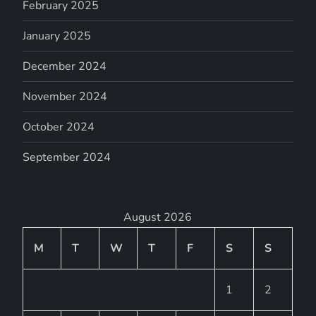
February 2025
January 2025
December 2024
November 2024
October 2024
September 2024
August 2026
M
T
W
T
F
S
S
1
2