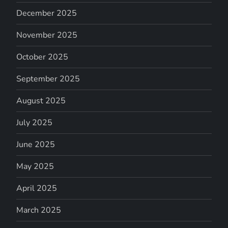
December 2025
November 2025
October 2025
September 2025
August 2025
July 2025
June 2025
May 2025
April 2025
March 2025