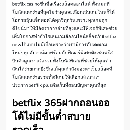
betflix casinoขึ้นชื่อเรื่องสล็อตออนไลน์ ทั้งหมดที่
โบนัสแตกง่ายที่สุดไม่ว่าคุณจะเลือกเล่นเกมไหนก็ได้
โอกาสลุ้นแจ็กพอตได้ทุกวี่ทุกวันเพราะทุกเกมถูก
ดีไซน์มาให้มีอัตราการจ่ายที่สูงและมีฟีเจอร์พิเศษช่วย
เพิ่มโอกาสทำกำไรเล่นเกมส์ออนไลน์สล็อตกับbetflix
newได้แบบไม่มีเบื่อเพราะว่าเรามีการอัปเดตเกม
ใหม่ๆทุกสัปดาห์มาพร้อมกับฟีเจอร์พิเศษดังเช่นฟรีส
ปินตัวคูณรางวัลรวมทั้งโบนัสพิเศษที่ช่วยให้คุณทำ
เงินได้ง่ายมากยิ่งขึ้นแม้คุณกำลังมองหาเว็บสล็อตที่
โบนัสแตกง่ายรวมทั้งมีเกมให้เลือกเล่นนานา
ประการbetflix plusคือเว็บที่ตอบปัญหาคุณที่สุด
betflix 365ฝากถอนออ
โต้ไม่มีขั้นต่ำสบาย