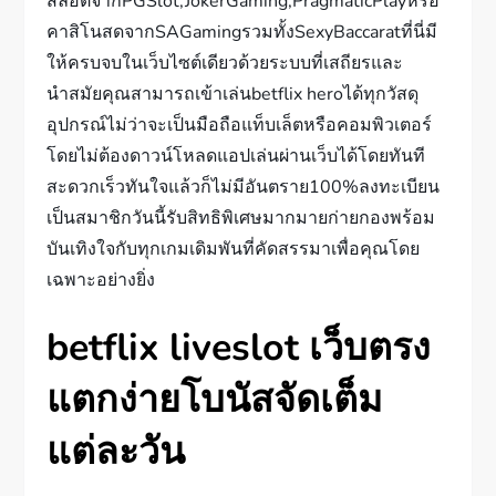
สล็อตจากPGSlot,JokerGaming,PragmaticPlayหรือ
คาสิโนสดจากSAGamingรวมทั้งSexyBaccaratที่นี่มี
ให้ครบจบในเว็บไซต์เดียวด้วยระบบที่เสถียรและ
นำสมัยคุณสามารถเข้าเล่นbetflix heroได้ทุกวัสดุ
อุปกรณ์ไม่ว่าจะเป็นมือถือแท็บเล็ตหรือคอมพิวเตอร์
โดยไม่ต้องดาวน์โหลดแอปเล่นผ่านเว็บได้โดยทันที
สะดวกเร็วทันใจแล้วก็ไม่มีอันตราย100%ลงทะเบียน
เป็นสมาชิกวันนี้รับสิทธิพิเศษมากมายก่ายกองพร้อม
บันเทิงใจกับทุกเกมเดิมพันที่คัดสรรมาเพื่อคุณโดย
เฉพาะอย่างยิ่ง
betflix liveslot เว็บตรง
แตกง่ายโบนัสจัดเต็ม
แต่ละวัน